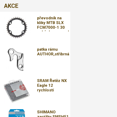
AKCE
převodník na
kliky MTB SLX
FCM7000-1 30
zubů,doprava od
79,-kč
patka rámu
AUTHOR,stříbrná
SRAM Řetěz NX
Eagle 12
rychlostí
SHIMANO
zarážky SMSH51