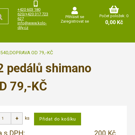
+420 603 180
620/+420 317 723
Počet položek: 0
Přihlásit se
627
Zaregistrovat se
0,00 Kč
info@www.kolo-
dily.cz
,M540,DOPRAVA OD 79,-KČ
2 pedálů shimano
D 79,-KČ
ks
 s DPH:
200 Kč