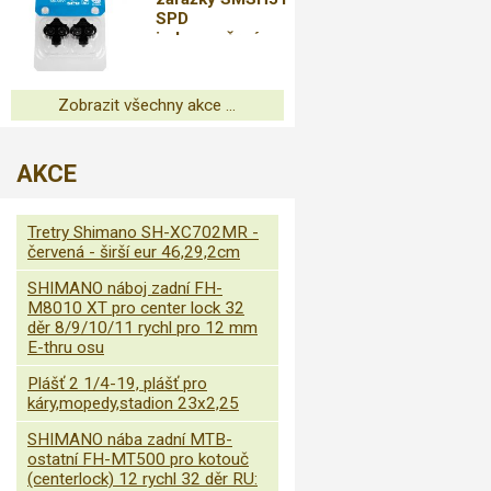
SPD
jednosměrné
uvolnění bez
plátu bal
Zobrazit všechny akce ...
AKCE
Tretry Shimano SH-XC702MR -
červená - širší eur 46,29,2cm
SHIMANO náboj zadní FH-
M8010 XT pro center lock 32
děr 8/9/10/11 rychl pro 12 mm
E-thru osu
Plášť 2 1/4-19, plášť pro
káry,mopedy,stadion 23x2,25
SHIMANO nába zadní MTB-
ostatní FH-MT500 pro kotouč
(centerlock) 12 rychl 32 děr RU: