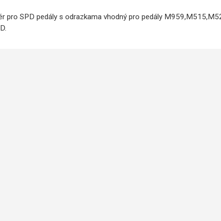
tér pro SPD pedály s odrazkama vhodný pro pedály M959,M515,M5
PD.