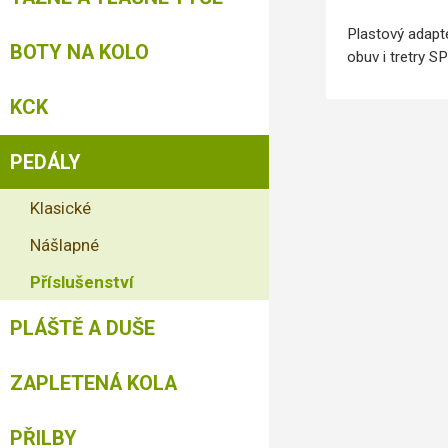
Plastový adap
BOTY NA KOLO
obuv i tretry S
KCK
PEDÁLY
Klasické
Nášlapné
Příslušenství
PLÁŠTĚ A DUŠE
ZAPLETENÁ KOLA
PŘILBY