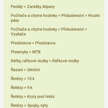
Pedály > Zarážky, klipsny
Počítače a chytré hodinky > Příslušenství > Hrudní
pásy
Počítače a chytré hodinky > Příslušenství >
Vysílače
Představce > Představce
Přesmyky > MTB
Ráfky, ráfkové vložky > Ráfkové vložky
Řazení > Silniční
Řetězy > 10 k
Řetězy > 9 k
Řetězy > Kryty pod řetěz
Řetězy > Spojky, nýty