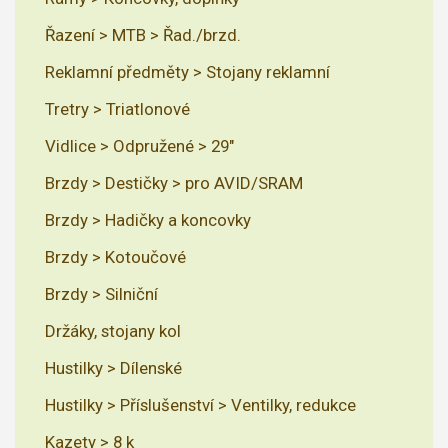
Řazení > MTB > Řad./brzd.
Reklamní předměty > Stojany reklamní
Tretry > Triatlonové
Vidlice > Odpružené > 29"
Brzdy > Destičky > pro AVID/SRAM
Brzdy > Hadičky a koncovky
Brzdy > Kotoučové
Brzdy > Silniční
Držáky, stojany kol
Hustilky > Dílenské
Hustilky > Příslušenství > Ventilky, redukce
Kazety > 8 k