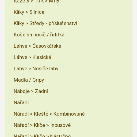
Kazety > 10 k > MTB
Kliky > Silnice
Kliky > Středy - příslušenství
Koše na nosič / řídítka
Láhve > Časovkářské
Láhve > Klasické
Láhve > Nosiče lahví
Madla / Gripy
Náboje > Zadní
Nářadí
Nářadí > Kleště > Kombinované
Nářadí > Klíče > Inbusové
Nářadí > Klíče > Nástrčné