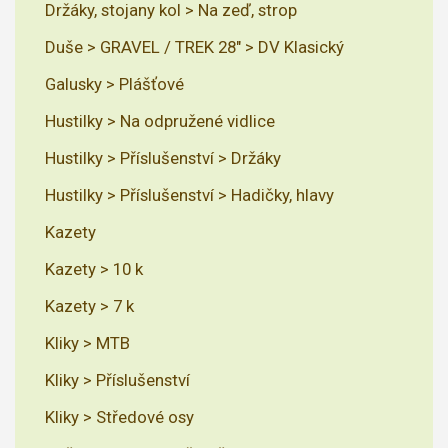
Držáky, stojany kol > Na zeď, strop
Duše > GRAVEL / TREK 28" > DV Klasický
Galusky > Plášťové
Hustilky > Na odpružené vidlice
Hustilky > Příslušenství > Držáky
Hustilky > Příslušenství > Hadičky, hlavy
Kazety
Kazety > 10 k
Kazety > 7 k
Kliky > MTB
Kliky > Příslušenství
Kliky > Středové osy