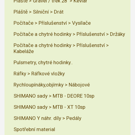
Pláště > Gravel / trek 28" > Kevlar
Pláště > Silniční > Drát
Počítače > Příslušenství > Vysílače
Počítače a chytré hodinky > Příslušenství > Držáky
Počítače a chytré hodinky > Příslušenství >
Kabeláže
Pulsmetry, chytré hodinky..
Ráfky > Ráfkové vložky
Rychloupínáky,objímky > Nábojové
SHIMANO sady > MTB - DEORE 10sp
SHIMANO sady > MTB - XT 10sp
SHIMANO Y náhr. díly > Pedály
Spotřební material