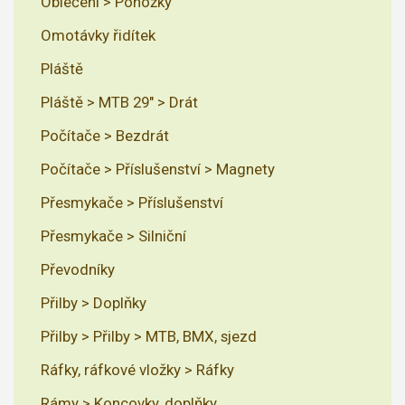
Oblečení > Ponožky
Omotávky řidítek
Pláště
Pláště > MTB 29" > Drát
Počítače > Bezdrát
Počítače > Příslušenství > Magnety
Přesmykače > Příslušenství
Přesmykače > Silniční
Převodníky
Přilby > Doplňky
Přilby > Přilby > MTB, BMX, sjezd
Ráfky, ráfkové vložky > Ráfky
Rámy > Koncovky, doplňky