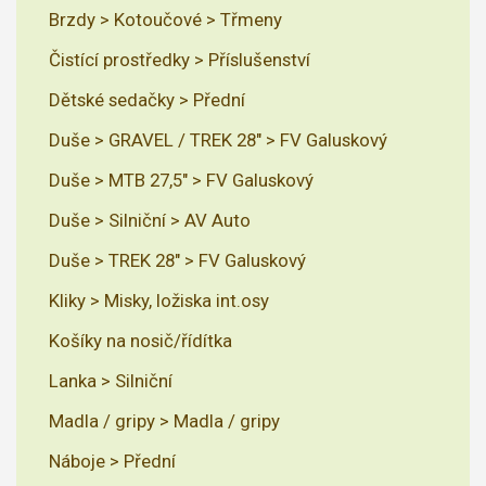
Brzdy > Kotoučové > Třmeny
Čistící prostředky > Příslušenství
Dětské sedačky > Přední
Duše > GRAVEL / TREK 28" > FV Galuskový
Duše > MTB 27,5" > FV Galuskový
Duše > Silniční > AV Auto
Duše > TREK 28" > FV Galuskový
Kliky > Misky, ložiska int.osy
Košíky na nosič/řídítka
Lanka > Silniční
Madla / gripy > Madla / gripy
Náboje > Přední