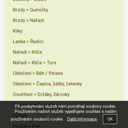
Brzdy > Gumičky
Brzdy > Nářadí
Kliky
Lanka > Řadicí
Nářadí > Klíče
Nářadí > Klíče > Torx
Oblečení > Běh / fitness
Oblečení > Čepice, šátky, čelenky
Osvětlení > Držáky, žárovky
Osvětlení > Odrazky
Při poskytování služeb nám pomáhají soubory cookie.
Používáním našich služeb vyjadřujete souhlas s naším
Pedály
používáním souborů cookie.
Další informace
Pedály > Flat