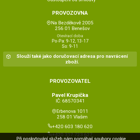
PROVOZOVNA
Na Bezděkově 2005
256 01 Benešov
Otevírací doba
Po-Pa: 9-12, 13-17
So: 9-11
Slouží také jako doručovací adresa pro navrácení
zboží.
PROVOZOVATEL
Pavel Krupička
IČ: 68570341
Erbenova 1011
258 01 Vlašim
+420 603 180 620
+420 317 723 627
Při poskytování služeb nám pomáhají soubory cookie.