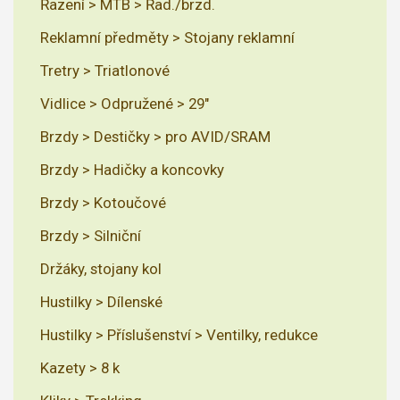
Řazení > MTB > Řad./brzd.
Reklamní předměty > Stojany reklamní
Tretry > Triatlonové
Vidlice > Odpružené > 29"
Brzdy > Destičky > pro AVID/SRAM
Brzdy > Hadičky a koncovky
Brzdy > Kotoučové
Brzdy > Silniční
Držáky, stojany kol
Hustilky > Dílenské
Hustilky > Příslušenství > Ventilky, redukce
Kazety > 8 k