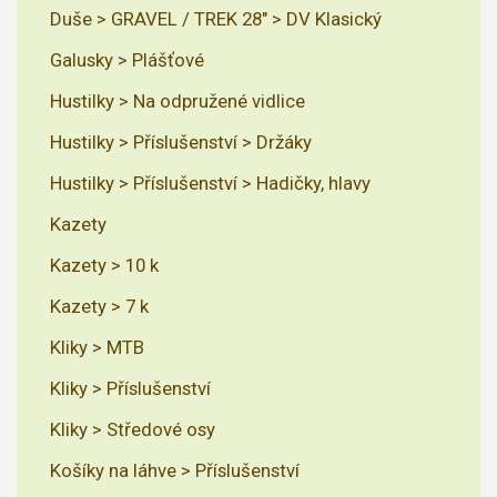
Duše > GRAVEL / TREK 28" > DV Klasický
Galusky > Plášťové
Hustilky > Na odpružené vidlice
Hustilky > Příslušenství > Držáky
Hustilky > Příslušenství > Hadičky, hlavy
Kazety
Kazety > 10 k
Kazety > 7 k
Kliky > MTB
Kliky > Příslušenství
Kliky > Středové osy
Košíky na láhve > Příslušenství