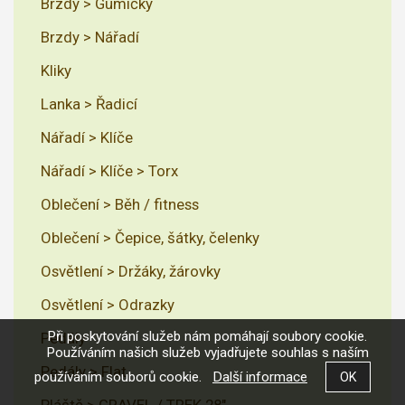
Brzdy > Gumičky
Brzdy > Nářadí
Kliky
Lanka > Řadicí
Nářadí > Klíče
Nářadí > Klíče > Torx
Oblečení > Běh / fitness
Oblečení > Čepice, šátky, čelenky
Osvětlení > Držáky, žárovky
Osvětlení > Odrazky
Při poskytování služeb nám pomáhají soubory cookie.
Pedály
Používáním našich služeb vyjadřujete souhlas s naším
Pedály > Flat
používáním souborů cookie.
Další informace