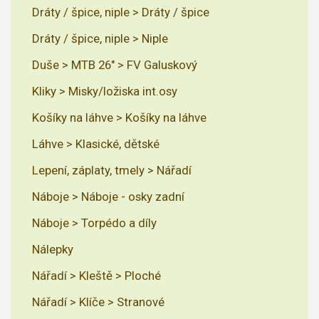
Dráty / špice, niple > Dráty / špice
Dráty / špice, niple > Niple
Duše > MTB 26" > FV Galuskový
Kliky > Misky/ložiska int.osy
Košíky na láhve > Košíky na láhve
Láhve > Klasické, dětské
Lepení, záplaty, tmely > Nářadí
Náboje > Náboje - osky zadní
Náboje > Torpédo a díly
Nálepky
Nářadí > Kleště > Ploché
Nářadí > Klíče > Stranové