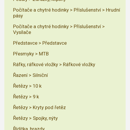
Počítače a chytré hodinky > Příslušenství > Hrudní
pásy
Počítače a chytré hodinky > Příslušenství >
Vysílače
Představce > Představce
Přesmyky > MTB
Ráfky, ráfkové vložky > Ráfkové vložky
Řazení > Silniční
Řetězy > 10 k
Řetězy > 9 k
Řetězy > Kryty pod řetěz
Řetězy > Spojky, nýty
Řídítka, hrazdy