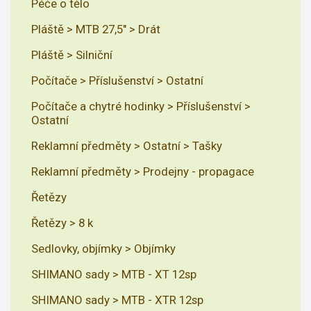
Péče o tělo
Pláště > MTB 27,5" > Drát
Pláště > Silniční
Počítače > Příslušenství > Ostatní
Počítače a chytré hodinky > Příslušenství >
Ostatní
Reklamní předměty > Ostatní > Tašky
Reklamní předměty > Prodejny - propagace
Řetězy
Řetězy > 8 k
Sedlovky, objímky > Objímky
SHIMANO sady > MTB - XT 12sp
SHIMANO sady > MTB - XTR 12sp