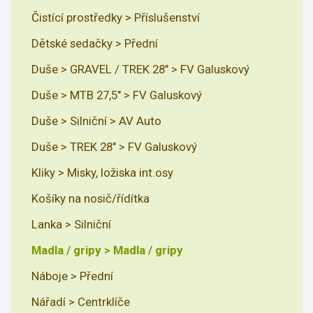
Čistící prostředky > Příslušenství
Dětské sedačky > Přední
Duše > GRAVEL / TREK 28" > FV Galuskový
Duše > MTB 27,5" > FV Galuskový
Duše > Silniční > AV Auto
Duše > TREK 28" > FV Galuskový
Kliky > Misky, ložiska int.osy
Košíky na nosič/řídítka
Lanka > Silniční
Madla / gripy > Madla / gripy
Náboje > Přední
Nářadí > Centrklíče