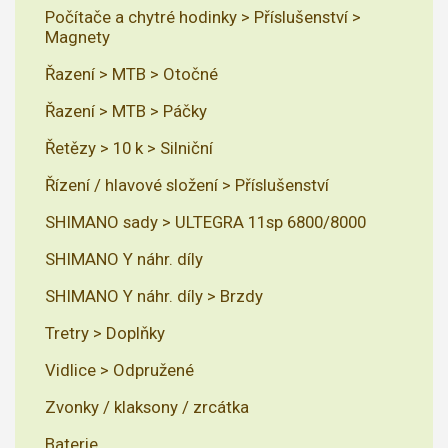
Počítače a chytré hodinky > Příslušenství >
Magnety
Řazení > MTB > Otočné
Řazení > MTB > Páčky
Řetězy > 10 k > Silniční
Řízení / hlavové složení > Příslušenství
SHIMANO sady > ULTEGRA 11sp 6800/8000
SHIMANO Y náhr. díly
SHIMANO Y náhr. díly > Brzdy
Tretry > Doplňky
Vidlice > Odpružené
Zvonky / klaksony / zrcátka
Baterie