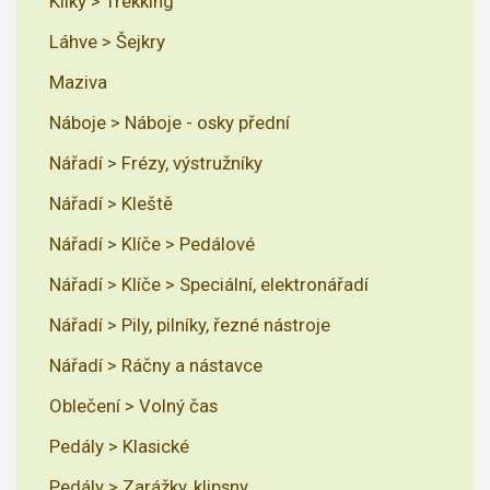
Kliky > Trekking
Láhve > Šejkry
Maziva
Náboje > Náboje - osky přední
Nářadí > Frézy, výstružníky
Nářadí > Kleště
Nářadí > Klíče > Pedálové
Nářadí > Klíče > Speciální, elektronářadí
Nářadí > Pily, pilníky, řezné nástroje
Nářadí > Ráčny a nástavce
Oblečení > Volný čas
Pedály > Klasické
Pedály > Zarážky, klipsny