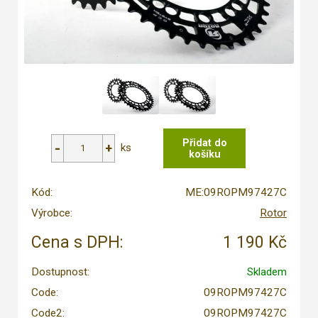
ks
Kód:
ME:09ROPM97427C
Výrobce:
Rotor
Cena s DPH:
1 190 Kč
Dostupnost:
Skladem
Code:
09ROPM97427C
Code2:
09ROPM97427C