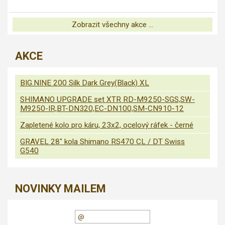
Zobrazit všechny akce ...
AKCE
BIG.NINE 200 Silk Dark Grey(Black) XL
SHIMANO UPGRADE set XTR RD-M9250-SGS,SW-
M9250-IR,BT-DN320,EC-DN100,SM-CN910-12
Zapletené kolo pro káru, 23x2, ocelový ráfek - černé
GRAVEL 28" kola Shimano RS470 CL / DT Swiss
G540
NOVINKY MAILEM