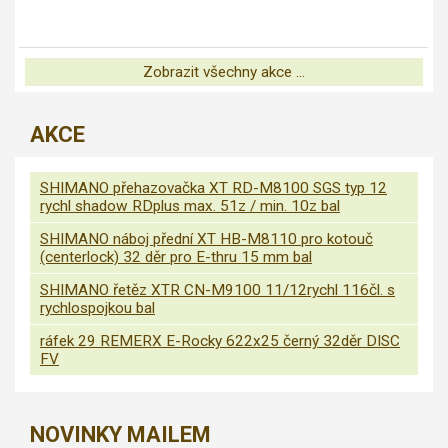
Zobrazit všechny akce ...
AKCE
SHIMANO přehazovačka XT RD-M8100 SGS typ 12
rychl shadow RDplus max. 51z / min. 10z bal
SHIMANO náboj přední XT HB-M8110 pro kotouč
(centerlock) 32 děr pro E-thru 15 mm bal
SHIMANO řetěz XTR CN-M9100 11/12rychl 116čl. s
rychlospojkou bal
ráfek 29 REMERX E-Rocky 622x25 černý 32děr DISC
FV
NOVINKY MAILEM