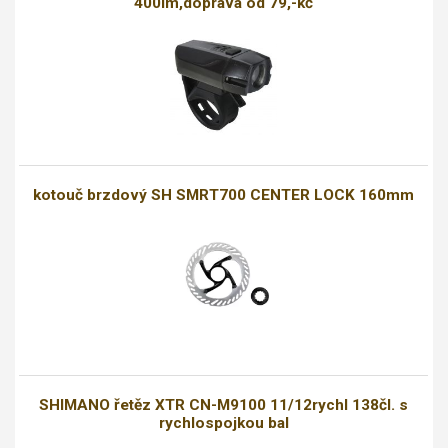
400lm,doprava od 79,-kč
kotouč brzdový SH SMRT700 CENTER LOCK 160mm
SHIMANO řetěz XTR CN-M9100 11/12rychl 138čl. s
rychlospojkou bal