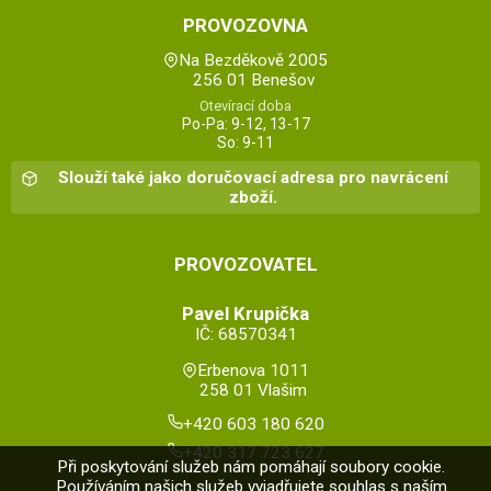
PROVOZOVNA
Na Bezděkově 2005
256 01 Benešov
Otevírací doba
Po-Pa: 9-12, 13-17
So: 9-11
Slouží také jako doručovací adresa pro navrácení
zboží.
PROVOZOVATEL
Pavel Krupička
IČ: 68570341
Erbenova 1011
258 01 Vlašim
+420 603 180 620
+420 317 723 627
Při poskytování služeb nám pomáhají soubory cookie.
Používáním našich služeb vyjadřujete souhlas s naším