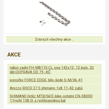
Zobrazit všechny akce ...
AKCE
náboj zadní FH-M8110 CL osa 142x12, 12 kolo, 32
děr,DOPRAVA OD 79,-KČ
ponožky FORCE EDGE, bílo-šedé S-M/36-41
Arezzo ROCO 27,5 shimano 1x8 11-42 zubů
SHIMANO řetěz MTB/Sil/E-bike-ostatní CN-E8000
11rychl 138 čl. s rychlospojkou bal