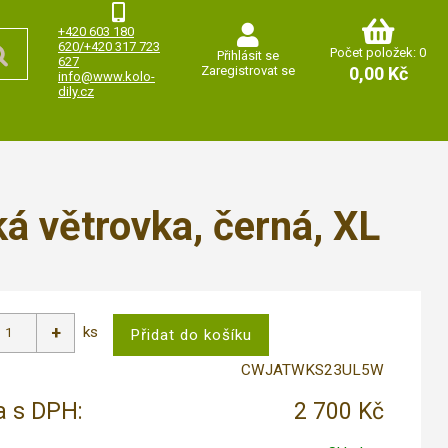
+420 603 180
620/+420 317 723
Počet položek: 0
Přihlásit se
627
Zaregistrovat se
0,00 Kč
info@www.kolo-
dily.cz
 větrovka, černá, XL
ks
CWJATWKS23UL5W
 s DPH:
2 700 Kč