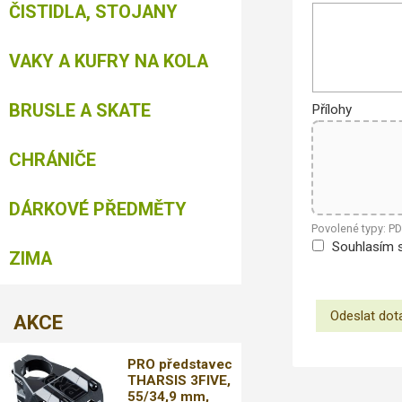
ČISTIDLA, STOJANY
VAKY A KUFRY NA KOLA
BRUSLE A SKATE
Přílohy
CHRÁNIČE
DÁRKOVÉ PŘEDMĚTY
Povolené typy: P
Souhlasím 
ZIMA
AKCE
PRO představec
THARSIS 3FIVE,
55/34,9 mm,