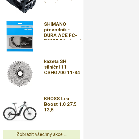
černý
SHIMANO
převodník -
DURA ACE FC-
R9100 34 - černá
kazeta SH
silniční 11
CSHG700 11-34
KROSS Lea
Boost 1.0 27,5
13,5
Zobrazit všechny akce ...