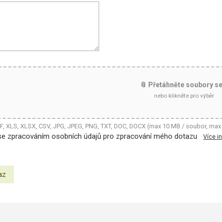
📎 Přetáhněte soubory s
nebo klikněte pro výběr
DF, XLS, XLSX, CSV, JPG, JPEG, PNG, TXT, DOC, DOCX (max 10 MB / soubor, max
se zpracováním osobních údajů pro zpracování mého dotazu
Více i