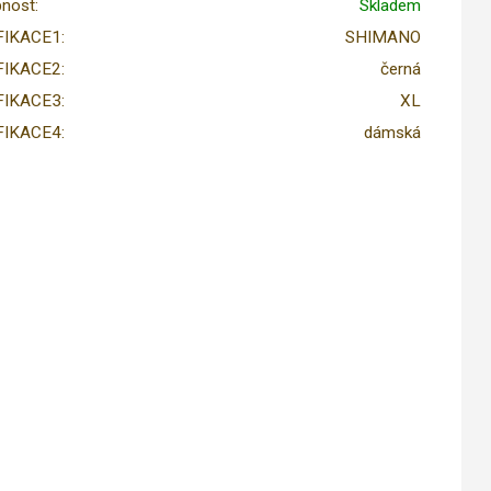
nost:
Skladem
FIKACE1:
SHIMANO
FIKACE2:
černá
FIKACE3:
XL
FIKACE4:
dámská