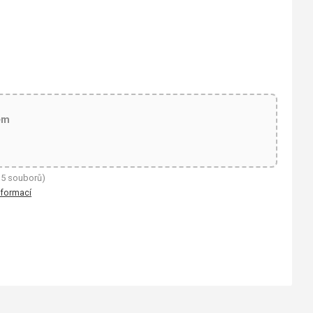
em
 5 souborů)
nformací