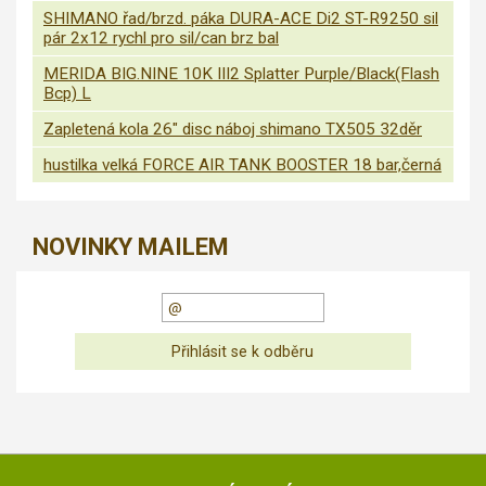
SHIMANO řad/brzd. páka DURA-ACE Di2 ST-R9250 sil
pár 2x12 rychl pro sil/can brz bal
MERIDA BIG.NINE 10K III2 Splatter Purple/Black(Flash
Bcp) L
Zapletená kola 26" disc náboj shimano TX505 32děr
hustilka velká FORCE AIR TANK BOOSTER 18 bar,černá
NOVINKY MAILEM