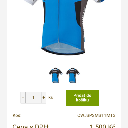
ks
Kód:
CWJSPSMS11MT3
Cena s DPH:
1 500 Kč