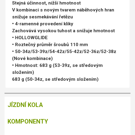
Stejná účinnost, nižší hmotnost
V kombinaci s novým tvarem náběhových hran
snižuje sesmekávání řetězu
• 4-ramenné provedení kliky
Zachovává vysokou tuhost a snižuje hmotnost
• HOLLOWGLIDE
• Roztečný průměr šroubů 110 mm
• 50-34z/53-39z/54-42z/55-42z/52-36z/52-38z
(Nové kombinace)
• Hmotnost: 683 g (53-39z, se středovým
složením)
683 g (50-34z, se středovým složením)
JÍZDNÍ KOLA
KOMPONENTY