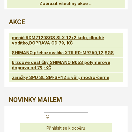
Zobrazit všechny akce ...
AKCE
měnič RDM7120SGS SLX 12x2 kolo, dlouhé
vodítko,DOPRAVA OD 79,-KČ
SHIMANO přehazovačka XTR RD-M9260,12,SGS
brzdové destičky SHIMANO B05S polymerové
doprava od 79,-KČ
zarážky SPD SL SM-SH12 s vůlí, modro-černé
NOVINKY MAILEM