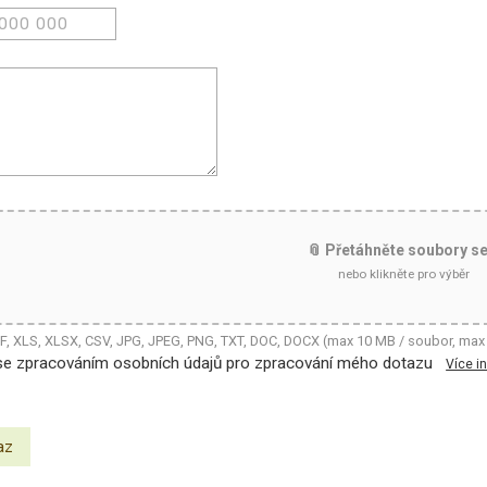
📎 Přetáhněte soubory s
nebo klikněte pro výběr
DF, XLS, XLSX, CSV, JPG, JPEG, PNG, TXT, DOC, DOCX (max 10 MB / soubor, max
se zpracováním osobních údajů pro zpracování mého dotazu
Více i