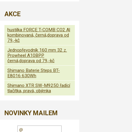
AKCE
hustilka FORCE T-COMB CO2 Al
kombinovaná, černá,doprava od
79,-kč
Jednopřevodník 160 mm 32 z.
Prowheel A10BPP
černá,doprava od 79,-kč
Shimano Baterie Steps BT-
E8016 630Wh
Shimano XTR SW-M9250 řadící
tlačítka, pravá, objímka
NOVINKY MAILEM