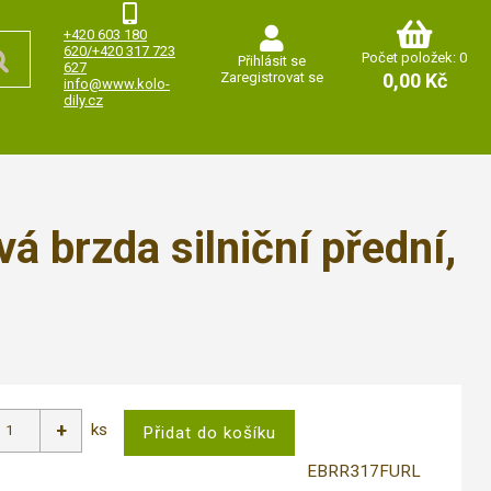
+420 603 180
620/+420 317 723
Počet položek: 0
Přihlásit se
627
Zaregistrovat se
0,00 Kč
info@www.kolo-
dily.cz
brzda silniční přední,
ks
EBRR317FURL