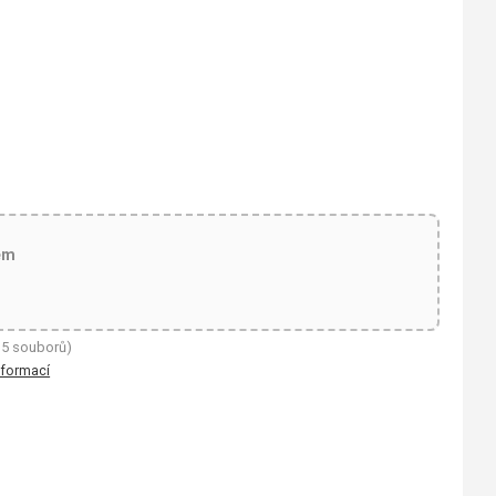
em
 5 souborů)
nformací