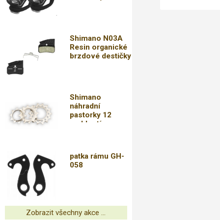
Shimano N03A
Resin organické
brzdové destičky
Shimano
náhradní
pastorky 12
rychlostí
M9100,M8100,7100,6100,DOPRAVA
OD 79,-KČ
patka rámu GH-
058
Zobrazit všechny akce ...