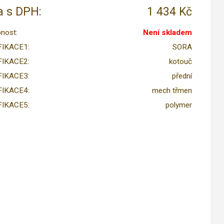
 s DPH:
1 434 Kč
nost:
Není skladem
FIKACE1:
SORA
FIKACE2:
kotouč
FIKACE3:
přední
FIKACE4:
mech třmen
FIKACE5:
polymer