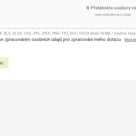
📎 Přetáhněte soubory s
nebo klikněte pro výběr
DF, XLS, XLSX, CSV, JPG, JPEG, PNG, TXT, DOC, DOCX (max 10 MB / soubor, max
se zpracováním osobních údajů pro zpracování mého dotazu
Více i