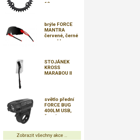
10-
12sp,DOPRAVA
OD 79,-KČ
brýle FORCE
MANTRA
červené, černé
zrc. sklo
STOJÁNEK
KROSS
MARABOU II
světlo přední
FORCE BUG
400LM USB,
černé
Zobrazit všechny akce ...