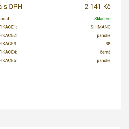
 s DPH:
2 141 Kč
nost:
Skladem
FIKACE1:
SHIMANO
FIKACE2:
pánské
FIKACE3:
38
FIKACE4:
černá
FIKACE5:
pánské