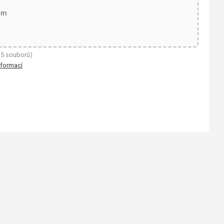
em
 5 souborů)
nformací