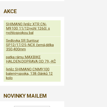
AKCE
SHIMANO řetěz XTR CN-
M9100 11/12rychl 126čl. s
rychlospojkou bal
Sedlovka SR Suntour
SP12/17/25-NCX černá,délka
350,400mm
patka rámu MAXBIKE
HALDEN,DOPRAVA OD 79,-KČ
řetěz SHIMANO CNM9100
balený+spojka, 138 článků 12
kolo
NOVINKY MAILEM