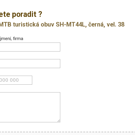
ete poradit ?
B turistická obuv SH-MT44L, černá, vel. 38
jmení, firma