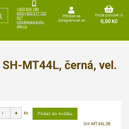
+420 603 180
620/+420 317 723
Počet položek: 0
Přihlásit se
627
Zaregistrovat se
0,00 Kč
info@www.kolo-
dily.cz
SH-MT44L, černá, vel.
ks
SH-MT44L38