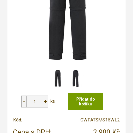
ks
Kód:
CWPATSMS16WL2
Cena s DPH:
2 900 Kč