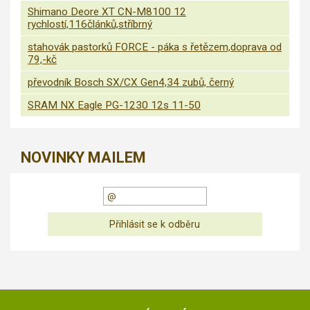
Shimano Deore XT CN-M8100 12
rychlostí,116článků,stříbrný
stahovák pastorků FORCE - páka s řetězem,doprava od
79,-kč
převodník Bosch SX/CX Gen4,34 zubů, černý
SRAM NX Eagle PG-1230 12s 11-50
NOVINKY MAILEM