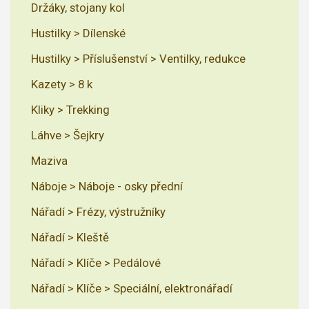
Držáky, stojany kol
Hustilky > Dílenské
Hustilky > Příslušenství > Ventilky, redukce
Kazety > 8 k
Kliky > Trekking
Láhve > Šejkry
Maziva
Náboje > Náboje - osky přední
Nářadí > Frézy, výstružníky
Nářadí > Kleště
Nářadí > Klíče > Pedálové
Nářadí > Klíče > Speciální, elektronářadí