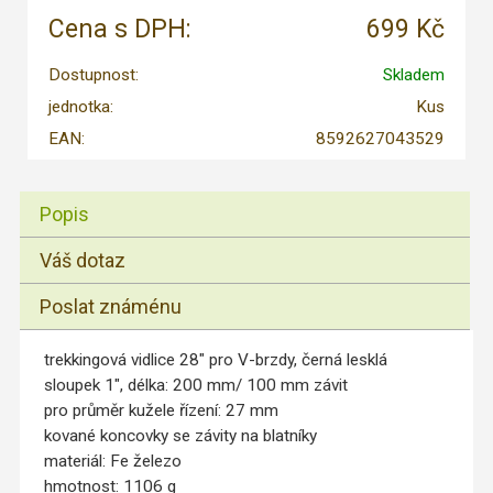
Cena s DPH:
699 Kč
Dostupnost:
Skladem
jednotka:
Kus
EAN:
8592627043529
Popis
Váš dotaz
Poslat známénu
trekkingová vidlice 28" pro V-brzdy, černá lesklá
sloupek 1", délka: 200 mm/ 100 mm závit
pro průměr kužele řízení: 27 mm
kované koncovky se závity na blatníky
materiál: Fe železo
hmotnost: 1106 g