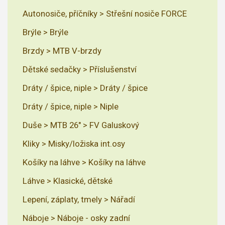
Autonosiče, příčníky > Střešní nosiče FORCE
Brýle > Brýle
Brzdy > MTB V-brzdy
Dětské sedačky > Příslušenství
Dráty / špice, niple > Dráty / špice
Dráty / špice, niple > Niple
Duše > MTB 26" > FV Galuskový
Kliky > Misky/ložiska int.osy
Košíky na láhve > Košíky na láhve
Láhve > Klasické, dětské
Lepení, záplaty, tmely > Nářadí
Náboje > Náboje - osky zadní