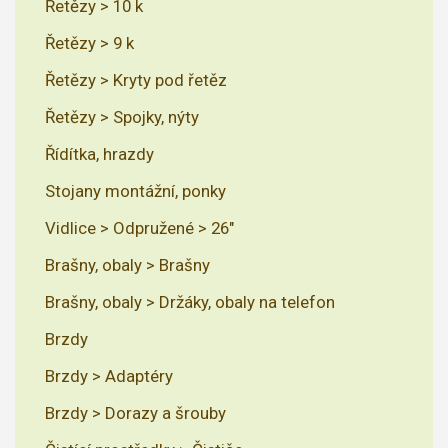
Řetězy > 10 k
Řetězy > 9 k
Řetězy > Kryty pod řetěz
Řetězy > Spojky, nýty
Řídítka, hrazdy
Stojany montážní, ponky
Vidlice > Odpružené > 26"
Brašny, obaly > Brašny
Brašny, obaly > Držáky, obaly na telefon
Brzdy
Brzdy > Adaptéry
Brzdy > Dorazy a šrouby