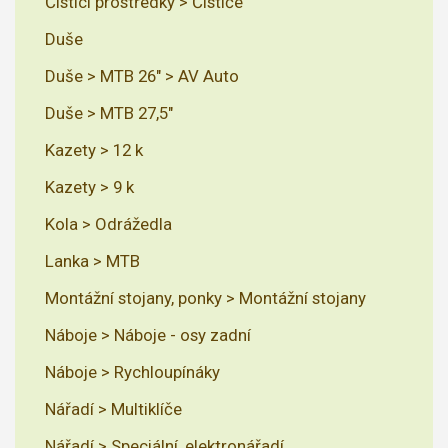
Čistící prostředky > Čističe
Duše
Duše > MTB 26" > AV Auto
Duše > MTB 27,5"
Kazety > 12 k
Kazety > 9 k
Kola > Odrážedla
Lanka > MTB
Montážní stojany, ponky > Montážní stojany
Náboje > Náboje - osy zadní
Náboje > Rychloupínáky
Nářadí > Multiklíče
Nářadí > Speciální, elektronářadí