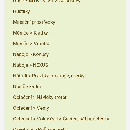
Duše > MTB 29" > FV Galuskový
Hustilky
Masážní prostředky
Měniče > Kladky
Měniče > Vodítka
Náboje > Kónusy
Náboje > NEXUS
Nářadí > Pravítka, rovnače, měrky
Nosiče zadní
Oblečení > Návleky treter
Oblečení > Vesty
Oblečení > Volný čas > Čepice, šátky, čelenky
Osvětlení > Reflexní prvky