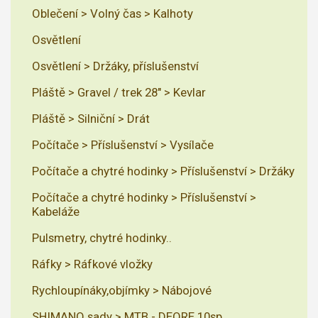
Oblečení > Volný čas > Kalhoty
Osvětlení
Osvětlení > Držáky, příslušenství
Pláště > Gravel / trek 28" > Kevlar
Pláště > Silniční > Drát
Počítače > Příslušenství > Vysílače
Počítače a chytré hodinky > Příslušenství > Držáky
Počítače a chytré hodinky > Příslušenství >
Kabeláže
Pulsmetry, chytré hodinky..
Ráfky > Ráfkové vložky
Rychloupínáky,objímky > Nábojové
SHIMANO sady > MTB - DEORE 10sp