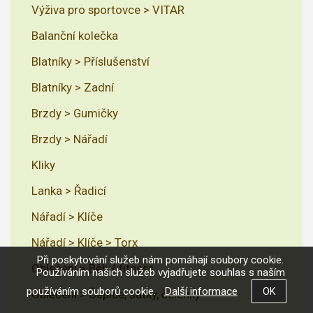
Výživa pro sportovce > VITAR
Balanční kolečka
Blatníky > Příslušenství
Blatníky > Zadní
Brzdy > Gumičky
Brzdy > Nářadí
Kliky
Lanka > Řadicí
Nářadí > Klíče
Nářadí > Klíče > Torx
Při poskytování služeb nám pomáhají soubory cookie.
Oblečení > Běh / fitness
Používáním našich služeb vyjadřujete souhlas s naším
používáním souborů cookie.
Další informace
Oblečení > Čepice, šátky, čelenky