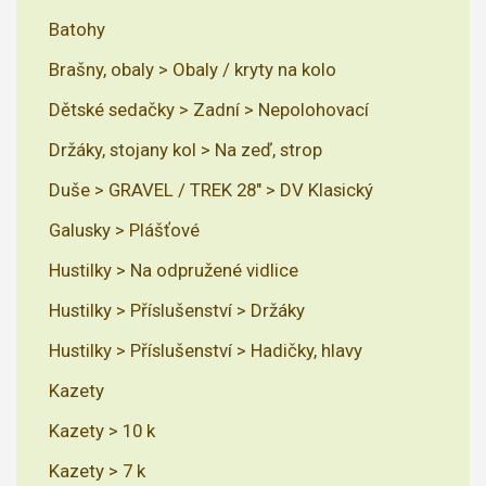
Batohy
Brašny, obaly > Obaly / kryty na kolo
Dětské sedačky > Zadní > Nepolohovací
Držáky, stojany kol > Na zeď, strop
Duše > GRAVEL / TREK 28" > DV Klasický
Galusky > Plášťové
Hustilky > Na odpružené vidlice
Hustilky > Příslušenství > Držáky
Hustilky > Příslušenství > Hadičky, hlavy
Kazety
Kazety > 10 k
Kazety > 7 k