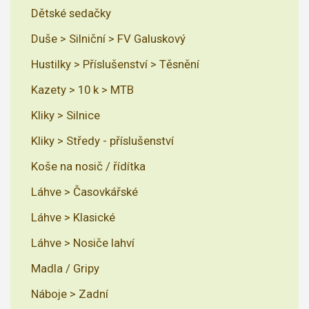
Dětské sedačky
Duše > Silniční > FV Galuskový
Hustilky > Příslušenství > Těsnění
Kazety > 10 k > MTB
Kliky > Silnice
Kliky > Středy - příslušenství
Koše na nosič / řídítka
Láhve > Časovkářské
Láhve > Klasické
Láhve > Nosiče lahví
Madla / Gripy
Náboje > Zadní