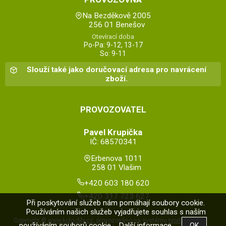
Na Bezděkově 2005
256 01 Benešov
Otevírací doba
Po-Pa: 9-12, 13-17
So: 9-11
Slouží také jako doručovací adresa pro navrácení
zboží.
PROVOZOVATEL
Pavel Krupička
IČ: 68570341
Erbenova 1011
258 01 Vlašim
+420 603 180 620
+420 317 723 627
Při poskytování služeb nám pomáhají soubory cookie.
Používáním našich služeb vyjadřujete souhlas s naším
Copyright ©
www.kolo-dily.cz
,
provozováno na systému
tvorba e-
používáním souborů cookie.
Další informace