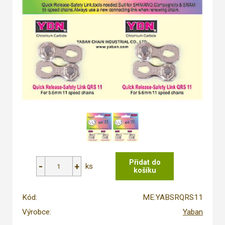
ks
Kód:
ME:YABSRQRS11
Výrobce:
Yaban