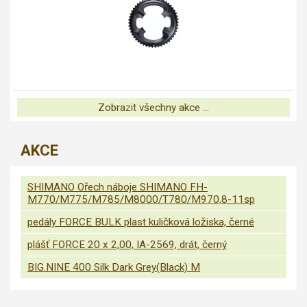
Zobrazit všechny akce ...
AKCE
SHIMANO Ořech náboje SHIMANO FH-
M770/M775/M785/M8000/T780/M970,8-11sp
pedály FORCE BULK plast kuličková ložiska, černé
plášť FORCE 20 x 2,00, IA-2569, drát, černý
BIG.NINE 400 Silk Dark Grey(Black) M