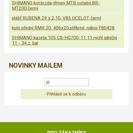
SHIMANO kot.brzda-třmen MTB ostatní BR-
MT200,černý
plášť RUBENA 29 x 2,10, V85 OCELOT, černý
kolo přední RMX 20, 406x20,stříbrné, náboj F80428
SHIMANO kazeta 105 CS-HG700-11 11 rychl silniční
11 - 34 z. bal
NOVINKY MAILEM
PRO ZÁKAZNÍKY