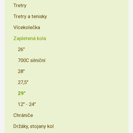
Tretry
Tretry a tenisky
Vícekolečka
Zapletená kola
26"
700C silniční
28"
27,5"
29"
12" - 24"
Chrániče
Držáky, stojany kol