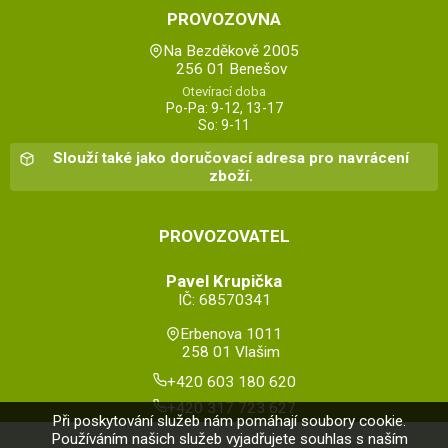
PROVOZOVNA
Na Bezděkově 2005
256 01 Benešov
Otevírací doba
Po-Pa: 9-12, 13-17
So: 9-11
Slouží také jako doručovací adresa pro navrácení
zboží.
PROVOZOVATEL
Pavel Krupička
IČ: 68570341
Erbenova 1011
258 01 Vlašim
+420 603 180 620
+420 317 723 627
Při poskytování služeb nám pomáhají soubory cookie.
Používáním našich služeb vyjadřujete souhlas s naším