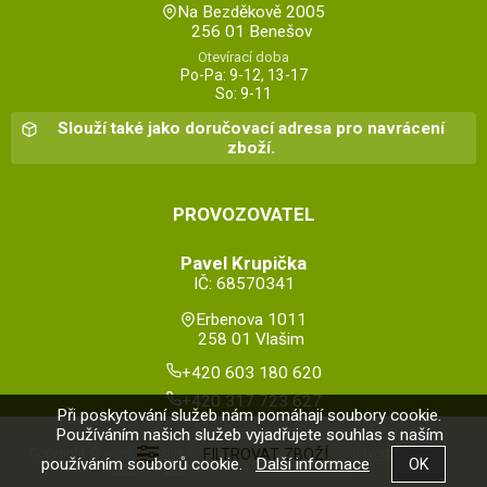
Na Bezděkově 2005
256 01 Benešov
Otevírací doba
Po-Pa: 9-12, 13-17
So: 9-11
Slouží také jako doručovací adresa pro navrácení
zboží.
PROVOZOVATEL
Pavel Krupička
IČ: 68570341
Erbenova 1011
258 01 Vlašim
+420 603 180 620
+420 317 723 627
Při poskytování služeb nám pomáhají soubory cookie.
Používáním našich služeb vyjadřujete souhlas s naším
Copyright ©
www.kolo-dily.cz
,
provozováno na systému
tvorba e-
používáním souborů cookie.
Další informace
shopu
a
pronájem e-shopu
Shop5.cz