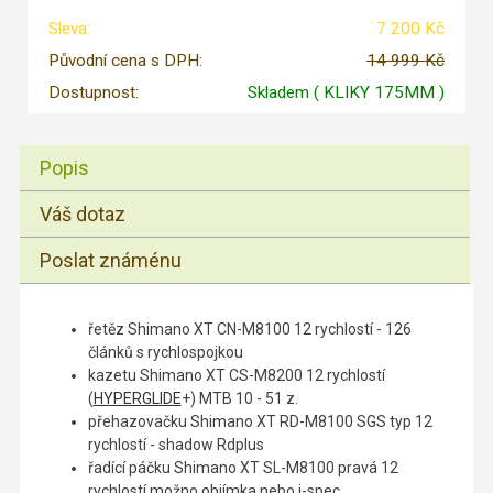
Sleva:
7 200 Kč
Původní cena s DPH:
14 999 Kč
Dostupnost:
Skladem
( KLIKY 175MM )
Popis
Váš dotaz
Poslat známénu
řetěz Shimano XT CN-M8100 12 rychlostí - 126
článků s rychlospojkou
kazetu Shimano XT CS-M8200 12 rychlostí
(
HYPERGLIDE
+) MTB 10 - 51 z.
přehazovačku Shimano XT RD-M8100 SGS typ 12
rychlostí - shadow Rdplus
řadící páčku Shimano XT SL-M8100 pravá 12
rychlostí možno objímka nebo i-spec