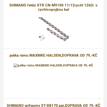
SHIMANO řetěz XTR CN-M9100 11/12rychl 126čl. s
rychlospojkou bal
patka rámu MAXBIKE HALDEN,DOPRAVA OD 79,-KČ
SHIMANO grifgumy ST-R8170 pár,DOPRAVA OD 79,-KČ