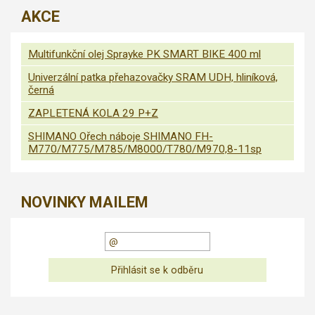
AKCE
Multifunkční olej Sprayke PK SMART BIKE 400 ml
Univerzální patka přehazovačky SRAM UDH, hliníková,
černá
ZAPLETENÁ KOLA 29 P+Z
SHIMANO Ořech náboje SHIMANO FH-
M770/M775/M785/M8000/T780/M970,8-11sp
NOVINKY MAILEM